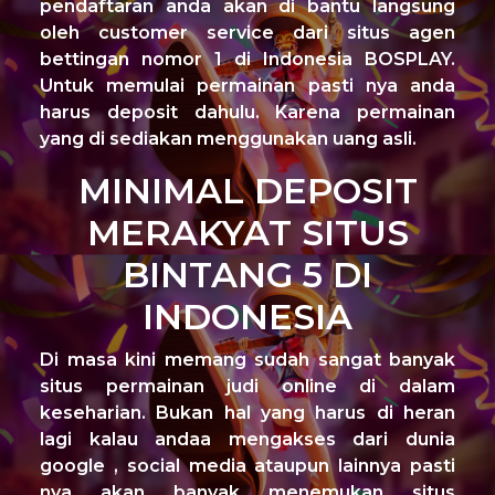
pendaftaran anda akan di bantu langsung
oleh customer service dari situs agen
bettingan nomor 1 di Indonesia BOSPLAY.
Untuk memulai permainan pasti nya anda
harus deposit dahulu. Karena permainan
yang di sediakan menggunakan uang asli.
MINIMAL DEPOSIT
MERAKYAT SITUS
BINTANG 5 DI
INDONESIA
Di masa kini memang sudah sangat banyak
situs permainan judi online di dalam
keseharian. Bukan hal yang harus di heran
lagi kalau andaa mengakses dari dunia
google , social media ataupun lainnya pasti
nya akan banyak menemukan situs