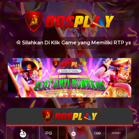
n Di Klik Game yang Memiliki RTP yang Tinggi | MA