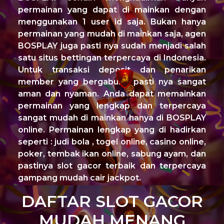
permainan yang dapat di mainkan dengan
menggunakan 1 user id saja. Bukan hanya
permainan yang mudah di mainkan saja, agen
BOSPLAY juga pasti nya sudah menjadi salah
satu situs bettingan terpercaya di Indonesia.
Untuk transaksi deposit dan penarikan
member yang bergabung pasti nya sangat
aman dan nyaman. Anda dapat memainkan
permainan yang lengkap dan terpercaya
sangat mudah di mainkan hanya di BOSPLAY
online. Permainan lengkap yang di hadirkan
seperti : judi bola , togel online, casino online,
poker, tembak ikan online, sabung ayam, dan
pastinya slot gacor terbaik dan terpercaya
gampang mudah cair jackpot.
DAFTAR SLOT GACOR
MUDAH MENANG